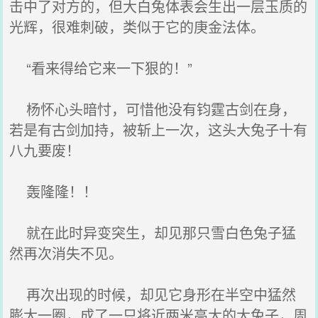
击中了对方的，但大白兔体表会生出一层玉质的
光辉，很难刺破，类似于它的庚金法体。
“看来得给它来一下狠的！”
杨怀心头暗忖，可惜他没有钧霆古剑在身，
若是有古剑加持，被斩上一次，这头大兔子十有
八九要废！
轰隆隆！！
就在此时异变突生，却见那只雪白色兔子猛
然再次消失不见。
再次出现的时候，却见它身形在半空中猛然
膨大一圈，成了一只将近两米高大的大兔子，周