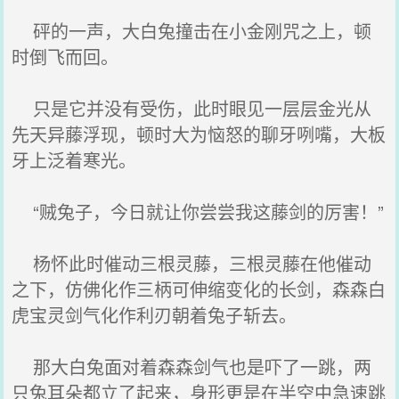
砰的一声，大白兔撞击在小金刚咒之上，顿
时倒飞而回。
只是它并没有受伤，此时眼见一层层金光从
先天异藤浮现，顿时大为恼怒的聊牙咧嘴，大板
牙上泛着寒光。
“贼兔子，今日就让你尝尝我这藤剑的厉害！”
杨怀此时催动三根灵藤，三根灵藤在他催动
之下，仿佛化作三柄可伸缩变化的长剑，森森白
虎宝灵剑气化作利刃朝着兔子斩去。
那大白兔面对着森森剑气也是吓了一跳，两
只兔耳朵都立了起来，身形更是在半空中急速跳