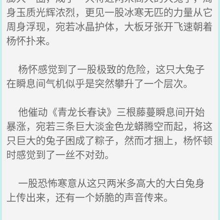
身玉质光辉浓烈，更见一股冰寒无匹的力量从它
周身浮现，宛若冰晶护体，大板牙张开飞速朝着
杨怀扑来。
杨怀感觉到了一股极致的危险，这只大兔子
在瞬息间气机似乎是突然攀升了一个层次。
他催动《青龙长春诀》三根藤蔓瞬息间开始
暴涨，宛若三条巨大淡金色龙蟒腾空而起，将这
只巨大的兔子困成了粽子，然而才捆上，杨怀顿
时感觉到了一丝不对劲。
一股恐怖寒意从这只两米多高大的大白兔身
上传出来，还有一个娇脆的声音传来。