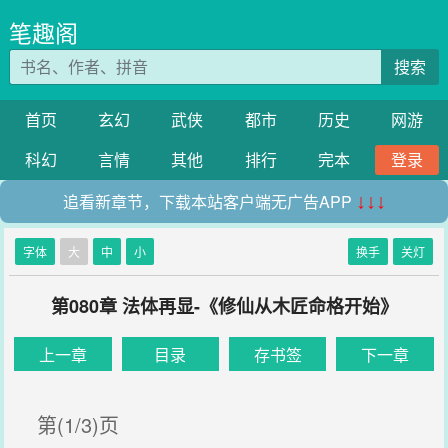
笔趣阁
搜索
首页
玄幻
武侠
都市
历史
网游
科幻
言情
其他
排行
完本
登录
追看新章节，下载本站客户端无广告APP
↓↓↓
字体
大
中
小
换手
关灯
第080章 法体再显-《修仙从木匠命格开始》
上一章
目录
存书签
下一章
第(1/3)页