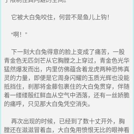
它被大白兔咬住，何尝不是鱼儿上钩！
“啊！”
下一刻大白兔得意的脸上变成了痛苦，一股
青金色无匹剑芒从它胸膛之上穿过，青金色光华
猛然爆发而出，内里仿佛蕴含着龙虎两种恐怖真
灵的力量，即便是它周身闪耀的玉质光辉也没能
抵挡住，刹那将金藤包裹住的大白兔贯穿，伴随
着一缕缕殷红鲜血从空气中洒落，还有一丝娇脆
的痛呼，只见那大白兔凭空消失。
再次出现的时候，已经到了数十丈开外，胸
膛还在滋滋冒着血，大白兔用愤恨无比的眼神看