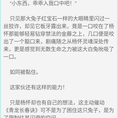
“小东西，乖乖入我口中吧！”
只见那大兔子红宝石一样的大眼睛里闪过一
丝狡诈，却见它板牙露出来，竟是一口咬在了杨
怀那能够轻易钻穿禁法的金藤之上，几口便是咬
出了一个豁口来，剧痛随之从杨怀灵魂深处传
来，更是感觉到无数生命之力被这大白兔吮吸了
一口。
如同被黏住。
这家伙还有这样的能力！
只是杨怀却也有自己的想法，这主动催动
《青龙长春诀》可不是为了困住这只兔子，是为
了限制住其闪避的空间。