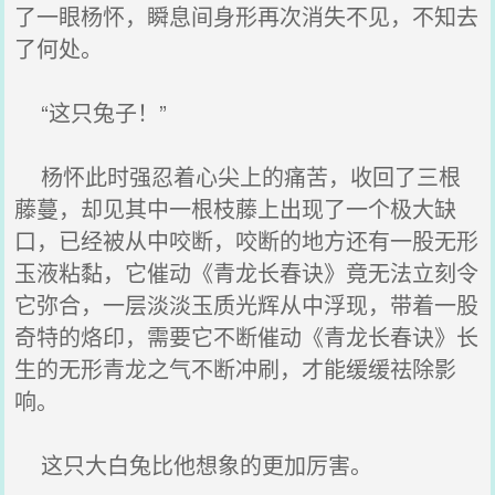
了一眼杨怀，瞬息间身形再次消失不见，不知去
了何处。
“这只兔子！”
杨怀此时强忍着心尖上的痛苦，收回了三根
藤蔓，却见其中一根枝藤上出现了一个极大缺
口，已经被从中咬断，咬断的地方还有一股无形
玉液粘黏，它催动《青龙长春诀》竟无法立刻令
它弥合，一层淡淡玉质光辉从中浮现，带着一股
奇特的烙印，需要它不断催动《青龙长春诀》长
生的无形青龙之气不断冲刷，才能缓缓祛除影
响。
这只大白兔比他想象的更加厉害。