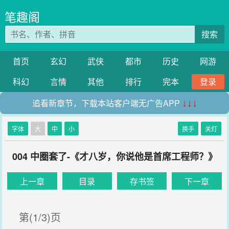
笔趣阁
搜索
首页
玄幻
武侠
都市
历史
网游
科幻
言情
其他
排行
完本
登录
追看新章节，下载本站客户端无广告APP
↓↓↓
字体
大
中
小
换手
关灯
004 中圈套了-《才八岁，你说他是首席工程师？》
上一章
目录
存书签
下一章
第(1/3)页