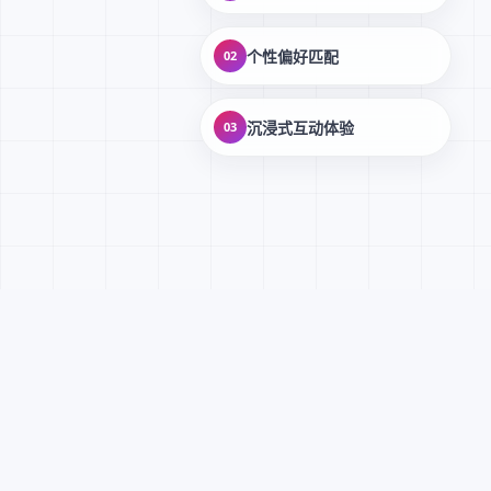
个性偏好匹配
02
沉浸式互动体验
03