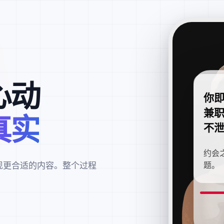
心动
你
兼
真实
不
约会
现更合适的内容。整个过程
题。