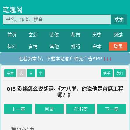
笔趣阁
搜索
首页
玄幻
武侠
都市
历史
网游
科幻
言情
其他
排行
完本
登录
追看新章节，下载本站客户端无广告APP
↓↓↓
字体
大
中
小
换手
关灯
015 没烧怎么说胡话-《才八岁，你说他是首席工程
师？》
上一章
目录
存书签
下一章
第(1/3)页