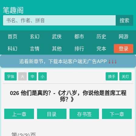
笔趣阁
搜索
首页
玄幻
武侠
都市
历史
网游
科幻
言情
其他
排行
完本
登录
追看新章节，下载本站客户端无广告APP
↓↓↓
字体
大
中
小
换手
关灯
026 他们是真的？-《才八岁，你说他是首席工程
师？》
上一章
目录
存书签
下一章
第(2/3)页