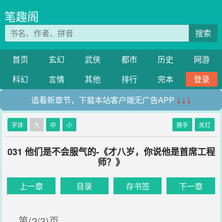
笔趣阁
搜索
首页
玄幻
武侠
都市
历史
网游
科幻
言情
其他
排行
完本
登录
追看新章节，下载本站客户端无广告APP
↓↓↓
字体
大
中
小
换手
关灯
031 他们是不会服气的-《才八岁，你说他是首席工程
师？》
上一章
目录
存书签
下一章
第(2/3)页