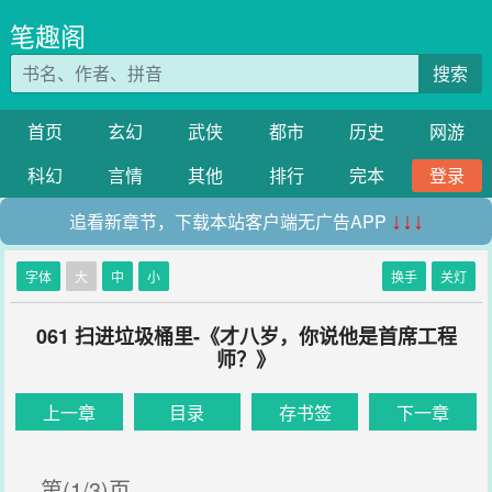
笔趣阁
搜索
首页
玄幻
武侠
都市
历史
网游
科幻
言情
其他
排行
完本
登录
追看新章节，下载本站客户端无广告APP
↓↓↓
字体
大
中
小
换手
关灯
061 扫进垃圾桶里-《才八岁，你说他是首席工程
师？》
上一章
目录
存书签
下一章
第(1/3)页