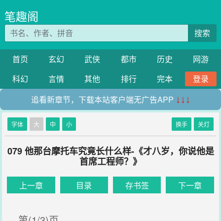
笔趣阁
搜索
首页
玄幻
武侠
都市
历史
网游
科幻
言情
其他
排行
完本
登录
追看新章节，下载本站客户端无广告APP
↓↓↓
字体
大
中
小
换手
关灯
079 他那台摩托车究竟长什么样-《才八岁，你说他是
首席工程师？》
上一章
目录
存书签
下一章
第(1/3)页