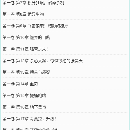
第一卷 第7章 积分狂飙，沼泽杀机
第一卷 第8章 诡异生物
第一卷 第9章 飞雷狼袭！暗影的獠牙
第一卷 第10章 诡异的目的
第一卷 第11章 强弩之末！
第一卷 第12章 杀心大起，惊惧欲绝的张昊天
第一卷 第13章 榜首与质疑
第一卷 第14章 血刃
第一卷 第15章 提桶跑路
第一卷 第16章 地下黑市
第一卷 第17章 哥莫拉，升级！
第一卷 第18章 迷雾峡谷的试炼