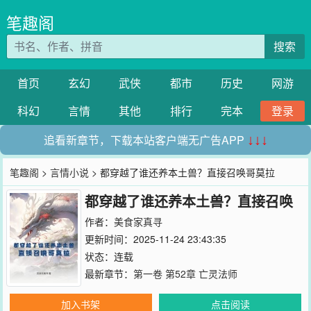
笔趣阁
搜索
首页
玄幻
武侠
都市
历史
网游
科幻
言情
其他
排行
完本
登录
追看新章节，下载本站客户端无广告APP
↓↓↓
笔趣阁
>
言情小说
> 都穿越了谁还养本土兽？直接召唤哥莫拉
都穿越了谁还养本土兽？直接召唤
哥莫拉
作者：
美食家真寻
更新时间：2025-11-24 23:43:35
状态：连载
最新章节：
第一卷 第52章 亡灵法师
加入书架
点击阅读