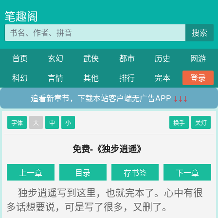
笔趣阁
搜索
首页
玄幻
武侠
都市
历史
网游
科幻
言情
其他
排行
完本
登录
追看新章节，下载本站客户端无广告APP
↓↓↓
字体
大
中
小
换手
关灯
免费-《独步逍遥》
上一章
目录
存书签
下一章
独步逍遥写到这里，也就完本了。心中有很
多话想要说，可是写了很多，又删了。