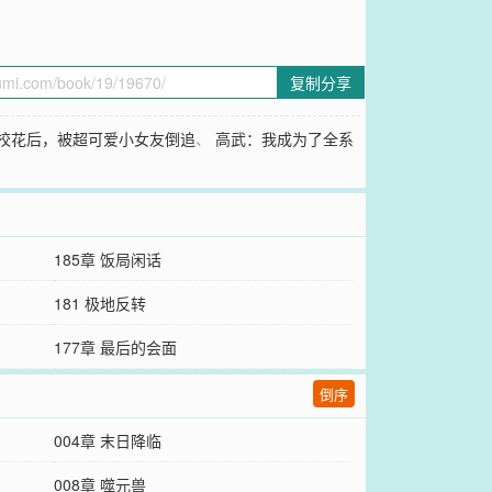
复制分享
校花后，被超可爱小女友倒追
、
高武：我成为了全系
185章 饭局闲话
181 极地反转
177章 最后的会面
倒序
004章 末日降临
008章 噬元兽