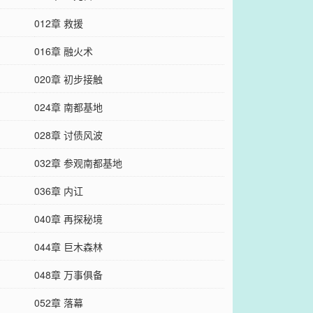
012章 救援
016章 融火术
020章 初步接触
024章 南都基地
028章 讨债风波
032章 参观南都基地
036章 内讧
040章 再探秘境
044章 巨木森林
048章 万事俱备
052章 落幕