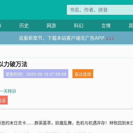
市
历史
网游
科幻
言情
追看新章节，下载本站客户端无广告APP
↓↓↓
以力破万法
更新时间：2025-09-16 07:55:58
直达底部
第一天特训
阅读
所思的末日灵卡……群英荟萃，妖魔乱舞，危机与机遇并存！林牧回到末
！