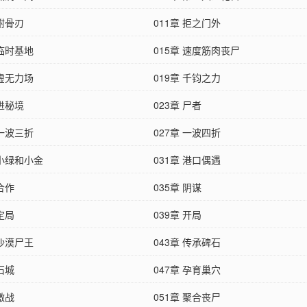
 跗骨刃
011章 拒之门外
 临时基地
015章 速度筋肉丧尸
 虚无力场
019章 千钧之力
 进秘境
023章 尸者
 一波三折
027章 一波四折
 小绿和小金
031章 港口偶遇
 合作
035章 阴谋
 定局
039章 开局
 沙漠尸王
043章 传承碑石
 石城
047章 孕育巢穴
 激战
051章 聚合丧尸