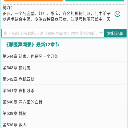
简介：
驱邪，一个与盗墓、赶尸、憋宝，齐名的神秘门派，门中弟子
以道术结合中医，专治各种奇症邪病，江湖号称驱邪郎中。天
生五行俱全的我，成为有史以来最有天分的驱邪人，从小经历各种怪
事，鬼宅探秘，双尸夺魂……成年后在一份传承百年的大清藏宝图指
复制分享
引下，进入了深山密林，从此踏进了一个神秘莫测的世界。
您要是觉得《
邪医异闻录
》还不错的话请不要忘记向您QQ群和微博微
《邪医异闻录》最新12章节
信里的朋友推荐哦！
第544章 结束，也是另一个开始
第543章 猪儿鬼
第542章 危机四伏
第541章 自相残杀
第540章 洞穴里的白骨
第539章 桃树
第538章 救人