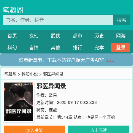
笔趣阁
搜索
首页
玄幻
武侠
都市
历史
网游
科幻
言情
其他
排行
完本
登录
追看新章节，下载本站客户端无广告APP
↓↓↓
笔趣阁
>
科幻小说
> 邪医异闻录
邪医异闻录
作者：
岳易
更新时间：2025-09-17 00:25:38
状态：连载
最新章节：
第544章 结束，也是另一个开始
加入书架
点击阅读