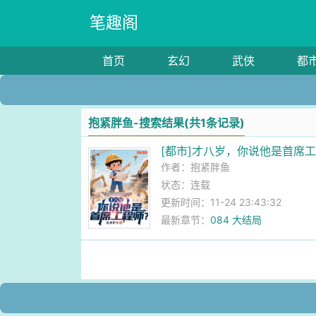
笔趣阁
首页
玄幻
武侠
都
抱紧胖鱼-搜索结果(共1条记录)
[都市]才八岁，你说他是首席
作者：
抱紧胖鱼
状态：连载
更新时间：11-24 23:43:32
最新章节：
084 大结局